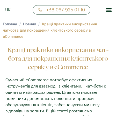
FR
+38 067 925 01 10
UK
NN
Головна
/
Новини
/
Кращі практики використання
чат-бота для покращення клієнтського сервісу в
eCommerce
Кращі практики використання чат-
бота для покращення клієнтського
сервісу в eCommerce
Сучасний eCommerce потребує ефективних
інструментів для взаємодії з клієнтами, і чат-боти є
одним із найкращих рішень. Ці автоматизовані
помічники допомагають полегшити процеси
обслуговування клієнтів, забезпечуючи миттєву
відповідь на запити. В цій статті розглянемо