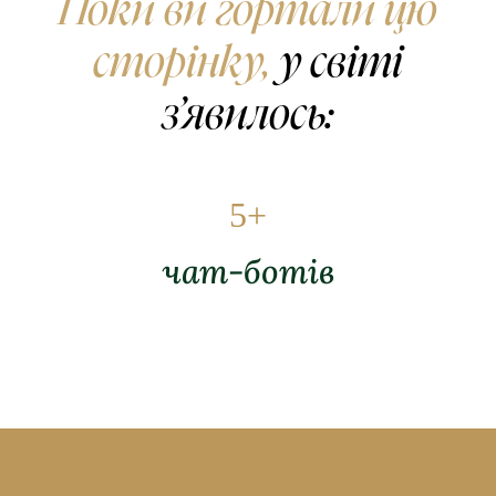
Поки ви гортали цю
сторінку,
у світі
зʼявилось:
5
+
чат-ботів