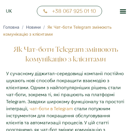
FR
+38 067 925 01 10
UK
NN
Головна
/
Новини
/
Як Чат-боти Telegram змінюють
комунікацію з клієнтами
Як Чат-боти Telegram змінюють
комунікацію з клієнтами
У сучасному діджитал-середовищі компанії постійно
шукають нові способи покращити взаємодію з
клієнтами. Одним з найпопулярніших рішень стали
чат-боти, зокрема ті, які працюють на платформі
Telegram. Завдяки широкому функціоналу та простоті
інтеграції,
чат-боти в Telegram
стали потужним
інструментом для покращення обслуговування
клієнтів та автоматизації процесів. У цій статті
розглянемо, як
чат-бот
змінює комунікацію з