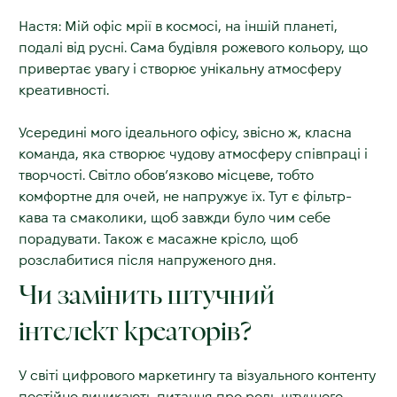
Настя: Мій офіс мрії в космосі, на іншій планеті,
подалі від русні. Сама будівля рожевого кольору, що
привертає увагу і створює унікальну атмосферу
креативності.
Усередині мого ідеального офісу, звісно ж, класна
команда, яка створює чудову атмосферу співпраці і
творчості. Світло обов’язково місцеве, тобто
комфортне для очей, не напружує їх. Тут є фільтр-
кава та смаколики, щоб завжди було чим себе
порадувати. Також є масажне крісло, щоб
розслабитися після напруженого дня.
Чи замінить штучний
інтелект креаторів?
У світі цифрового маркетингу та візуального контенту
постійно виникають питання про роль штучного