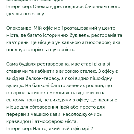
Інтерв’юер: Олександре, поділись баченням свого
ідеального офісу.
Олександр: Мій офіс мрії розташований у центрі
міста, де багато історичних будівель, ресторанів та
кав’ярень. Це місце з унікальною атмосферою, яка
поєднує історію та сучасність.
Сама будівля реставрована, має старі вікна зі
ставнями та кабінети з високою стелею. З офісу є
вихід на балкон-терасу, з якої видно пішохідну
вулицю. На балконі багато зелених рослин, що
створює затишок і можливість відпочити на
свіжому повітрі, не виходячи з офісу. Це ідеальне
місце для обговорення ідей або просто для
перерви з чашкою кави, насолоджуючись
краєвидом і атмосферою міста.
Інтерв’юер: Насте, який твій офіс мрії?