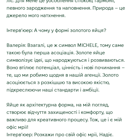
ліс. Для мене це уособлення спокою, гармонії,
певного зародження та наповнення. Природа – це
джерело мого натхнення.
Інтерв’юер: А чому у формі золотого яйця?
Валерія: Взагалі, це ж символ MICHELE, тому саме
такою була перша асоціація. Золоте яйце
символізує ідеї, що народжуються і розвиваються.
Воно втілює потенціал, цінність і нові починання –
те, що ми робимо щодня в нашій агенції. Золото
асоціюється з розкішшю та високою якістю,
підкреслюючи наші стандарти і амбіції.
Яйце як архітектурна форма, на мій погляд,
створює відчуття захищеності і комфорту, що
важливо для креативного процесу. Тож, це і є мій
офіс мрії!
Інтерв’юер: Розкажи про свій офіс мрії, Надіє.