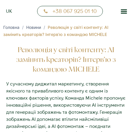
FR
+38 067 925 01 10
UK
NN
Головна
/
Новини
/
Революція у світі контенту: AI
замінить креаторів? Інтерв’ю з командою MICHELE
Революція у світі контенту: AI
замінить креаторів? Інтерв’ю з
командою MICHELE
У сучасному диджитал маркетингу, створення
якісного та привабливого контенту є одним із
ключових факторів успіху. Команда Michele пропонує
інноваційні рішення, використовуючи АІ інструменти
для генерації зображень та фотомонтажу. Генерація
зображень АІ допомагає втілити найсміливіші
дизайнерські ідеї, а АІ фотомонтаж – поєднати