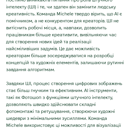
інтелекту (ШІ) і те, чи здатен він замінити людську
креативність. Команда Michele твердо вірить, що АІ є
помічником, а не конкурентом для креаторів. ШІ не
витіснить робочі місця, а, навпаки, дозволить
працівникам більше креативити, вивільняючи час
для створення нових ідей та реалізації
найсміливіших задумів. Це дає можливість
креаторам більше зосереджуватися на розробці
концепцій та художніх елементів, залишаючи рутинні
завдання алгоритмам.
Завдяки ШІ, процес створення цифрових зображень
стає більш гнучким та ефективним. АІ інструменти,
такі як Фотошоп з функціями штучного інтелекту,
дозволяють швидко здійснювати складні
фотомонтажі та ретушування, створюючи художні
шедеври з мінімальними зусиллями. Команда
Michele використовує ці можливості для візуалізації