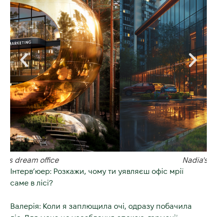
Nadia's dream office
Інтерв’юер: Розкажи, чому ти уявляєш офіс мрії
саме в лісі?
Валерія: Коли я заплющила очі, одразу побачила