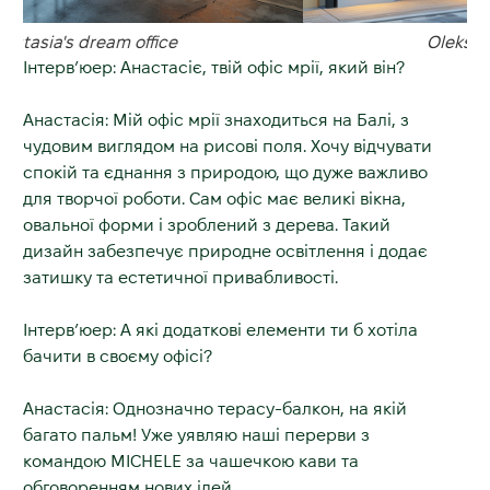
Oleksandr's dream office
Інтерв’юер: Анастасіє, твій офіс мрії, який він?
Анастасія: Мій офіс мрії знаходиться на Балі, з
чудовим виглядом на рисові поля. Хочу відчувати
спокій та єднання з природою, що дуже важливо
для творчої роботи. Сам офіс має великі вікна,
овальної форми і зроблений з дерева. Такий
дизайн забезпечує природне освітлення і додає
затишку та естетичної привабливості.
Інтерв’юер: А які додаткові елементи ти б хотіла
бачити в своєму офісі?
Анастасія: Однозначно терасу-балкон, на якій
багато пальм! Уже уявляю наші перерви з
командою MICHELE за чашечкою кави та
обговоренням нових ідей.