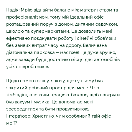
Надія:
Мрію віднайти баланс між материнством та
професіоналізмом, тому мій ідеальний офіс
розташований поруч з домом, дитячим садочком,
школою та супермаркетами. Це дозволить мені
ефективно поєднувати роботу і сімейні обов’язки
без зайвих витрат часу на дорогу. Величезна
діагональна парковка
–
мастхев! Це дуже зручно,
адже завжди буде достатньо місця для автомобілів
усіх співробітників.
Щодо самого офісу, я хочу, щоб у ньому був
закритий робочий простір для мене. Я за
тімбілдінг, але коли працюю, бажано, щоб навкруги
був вакуум і музика. Це допомагає мені
зосередитися та бути продуктивною.
Інтерв’юер: Христино, чим особливий твій офіс
мрії?