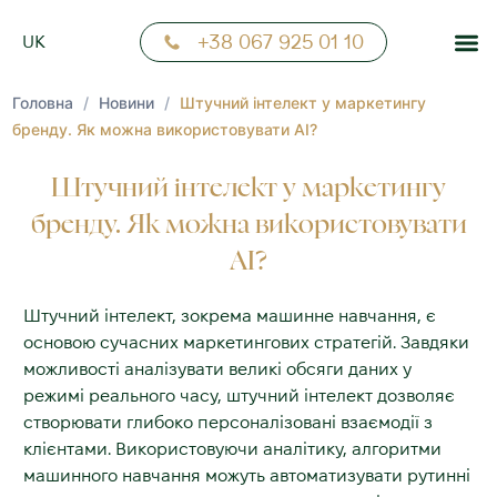
FR
+38 067 925 01 10
UK
NN
Головна
/
Новини
/
Штучний інтелект у маркетингу
бренду. Як можна використовувати АІ?
Штучний інтелект у маркетингу
бренду. Як можна використовувати
АІ?
Штучний інтелект, зокрема машинне навчання, є
основою сучасних маркетингових стратегій. Завдяки
можливості аналізувати великі обсяги даних у
режимі реального часу, штучний інтелект дозволяє
створювати глибоко персоналізовані взаємодії з
клієнтами. Використовуючи аналітику, алгоритми
машинного навчання можуть автоматизувати рутинні